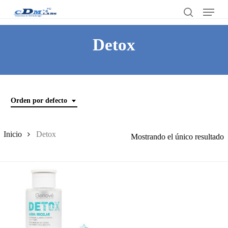
Skip
Menu
to
search
Close
main
Detox
Menu
content
Orden por defecto
Inicio
Detox
Mostrando el único resultado