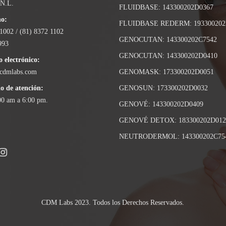
 N.L.
FLUIDBASE: 143300202D0367
no:
FLUIDBASE REDERM: 193300202
1002 / (81) 8372 1102
GENOCUTAN: 143300202C7542
993
GENOCUTAN: 143300202D0410
 electrónico:
cdmlabs.com
GENOMASK: 173300202D0051
o de atención:
GENOSUN: 173300202D0032
00 am a 6:00 pm.
GENOVÉ: 143300202D0409
GENOVÉ DETOX: 183300202D012
NEUTRODERMOL: 143300202C75
CDM Labs 2023. Todos los Derechos Reservados.