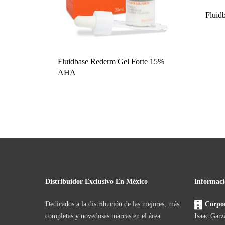
Fluid
Fluidbase Rederm Gel Forte 15%
AHA
Distribuidor Exclusivo En México
Informaci
Dedicados a la distribución de las mejores, más
Corpor
completas y novedosas marcas en el área
Isaac Garz