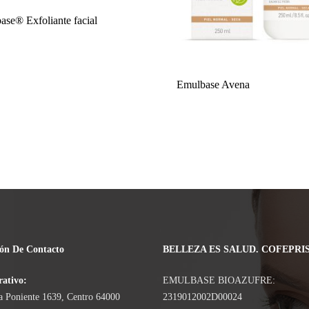
base® Exfoliante facial
Emulbase Avena
ón De Contacto
BELLEZA ES SALUD. COFEPRIS
ativo:
EMULBASE BIOAZUFRE:
a Poniente 1639, Centro 64000
2319012002D00024