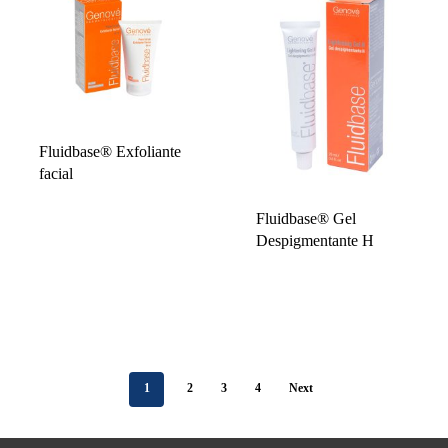
Fluidbase® Exfoliante
facial
Fluidbase® Gel
Despigmentante H
1
2
3
4
Next