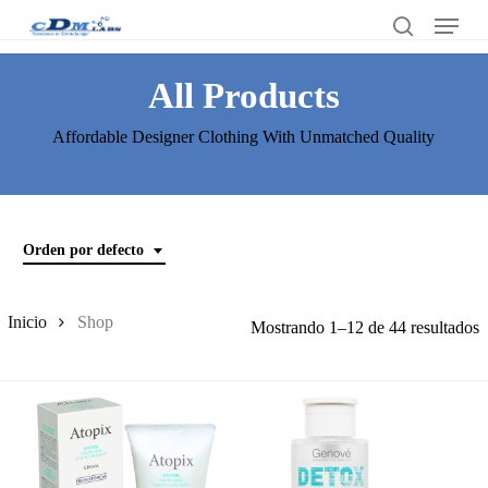
Skip
Menu
to
search
Close
main
All Products
Menu
content
Affordable Designer Clothing With Unmatched Quality
Orden por defecto
Inicio
Shop
Mostrando 1–12 de 44 resultados